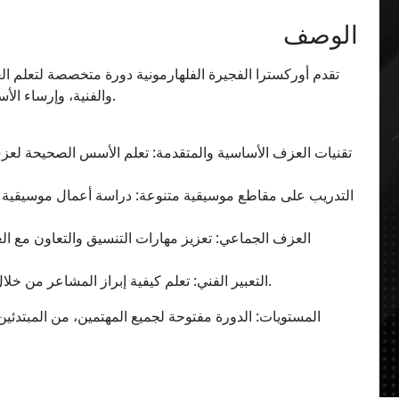
الوصف
تقدم أوركسترا الفجيرة الفلهارمونية دورة متخصصة لتعلم الع
والفنية، وإرساء الأسس اللازمة لعزف معبر ومتقن على هذه الآلة الرائعة.
• التعبير الفني: تعلم كيفية إبراز المشاعر من خلال العزف على التشيللو وتطوير الأداء الفني المميز.
المستويات: الدورة مفتوحة لجميع المهتمين، من المبتدئي