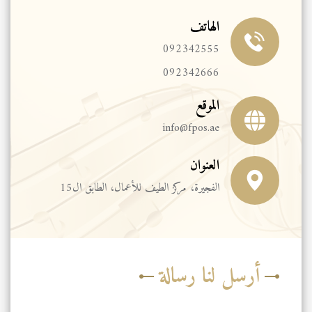
الهاتف
092342555
092342666
الموقع
info@fpos.ae
العنوان
الفجيرة، مركز الطيف للأعمال، الطابق ال15
أرسل لنا رسالة